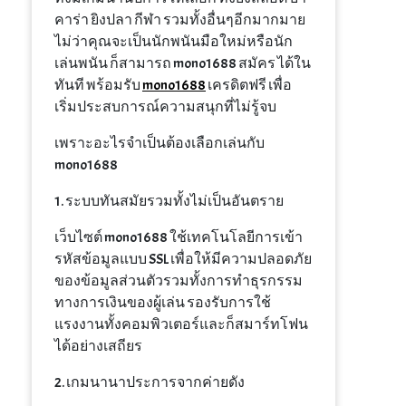
คาร่า ยิงปลา กีฬา รวมทั้งอื่นๆอีกมากมาย
ไม่ว่าคุณจะเป็นนักพนันมือใหม่หรือนัก
เล่นพนัน ก็สามารถ mono1688 สมัคร ได้ใน
ทันที พร้อมรับ
mono1688
เครดิตฟรี เพื่อ
เริ่มประสบการณ์ความสนุกที่ไม่รู้จบ
เพราะอะไรจำเป็นต้องเลือกเล่นกับ
mono1688
1. ระบบทันสมัยรวมทั้งไม่เป็นอันตราย
เว็บไซต์ mono1688 ใช้เทคโนโลยีการเข้า
รหัสข้อมูลแบบ SSL เพื่อให้มีความปลอดภัย
ของข้อมูลส่วนตัวรวมทั้งการทำธุรกรรม
ทางการเงินของผู้เล่น รองรับการใช้
แรงงานทั้งคอมพิวเตอร์และก็สมาร์ทโฟน
ได้อย่างเสถียร
2. เกมนานาประการจากค่ายดัง