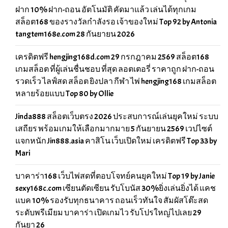
ฝาก 10% ฝาก-ถอน อัตโนมัติ คัดมาแล้ว เล่นได้ทุกเกม
สล็อต168 ของรางวัลกำลังรอ เจ้าของใหม่ Top 92 by Antonia
tangtem168e.com 28 กันยายน 2026
เครดิตฟรี hengjing168d.com 29 กรกฎาคม 2569 สล็อต168
เกมสล็อต ที่ผู้เล่นชื่นชอบ ที่สุด ลอตเตอรี่ ราคาถูก ฝาก-ถอน
รวดเร็ว ไลฟ์สด สล็อต ยิงปลา กีฬา ไพ่ hengjing168 เกมสล็อต
หลายร้อยแบบ Top 80 by Ollie
Jinda888 สล็อตเว็บตรง 2026 ประสบการณ์เล่นยุคใหม่ ระบบ
เสถียร พร้อมเกมให้เลือกมากมาย 5 กันยายน 2569 เวปไซต์
แจกหนัก Jin888.asia คาสิโน เว็บเปิดใหม่ เครดิตฟรี Top 33 by
Mari
บาคาร่า168 เว็บไพ่สดที่ตอบโจทย์คนยุคใหม่ Top 19 by Janie
sexy168c.com เซียนตัดเซียน รับโบนัส 30%ยิ่งเล่นยิ่งได้ แคช
แบค 10% รองรับทุกธนาคาร ถอนเร็วทันใจ สัมผัสโต๊ะสด
ระดับพรีเมียม บาคาร่า เปิดเกมไว รับโปรใหญ่ไปเลย 29
กันยา 26