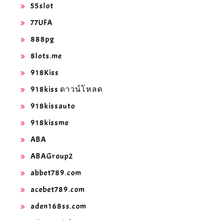
55slot
77UFA
888pg
8lots.me
918Kiss
918kiss ดาวน์โหลด
918kissauto
918kissme
ABA
ABAGroup2
abbet789.com
acebet789.com
aden168ss.com