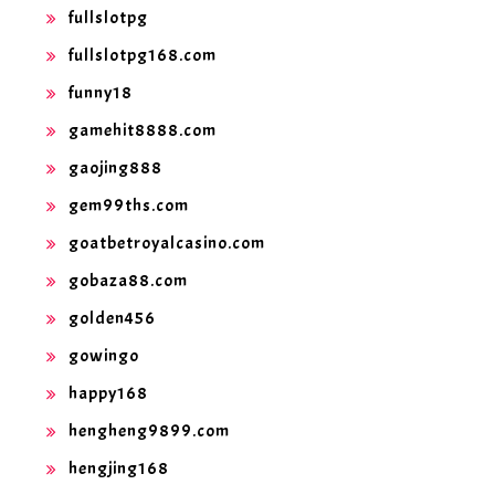
fullslotpg
fullslotpg168.com
funny18
gamehit8888.com
gaojing888
gem99ths.com
goatbetroyalcasino.com
gobaza88.com
golden456
gowingo
happy168
hengheng9899.com
hengjing168