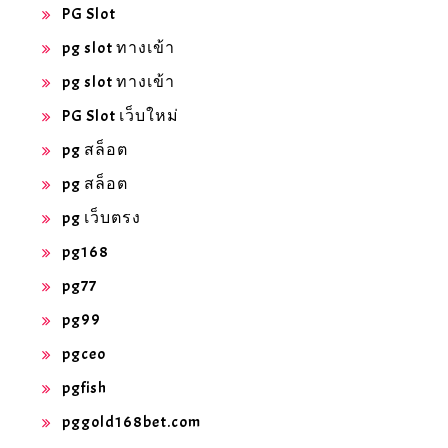
PG Slot
pg slot ทางเข้า
pg slot ทางเข้า
PG Slot เว็บใหม่
pg สล็อต
pg สล็อต
pg เว็บตรง
pg168
pg77
pg99
pgceo
pgfish
pggold168bet.com