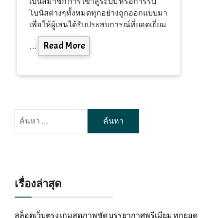
เป็นสมาชิก การ เข้าสู่ระบบ หรือการรับ
โบนัสต่างๆทั้งหมดทุกอย่างถูกออกแบบมา
เพื่อให้ผู้เล่นได้รับประสบการณ์ที่ยอดเยี่ยม
Read More
…
ค้นหา
สำหรับ:
เรื่องล่าสุด
สล็อตเว็บตรง เกมสดภาพชัด บรรยากาศพรีเมียม ทุกยอด