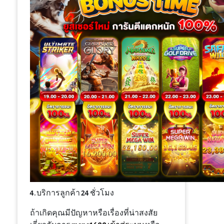
4. บริการลูกค้า 24 ชั่วโมง
ถ้าเกิดคุณมีปัญหาหรือเรื่องที่น่าสงสัย