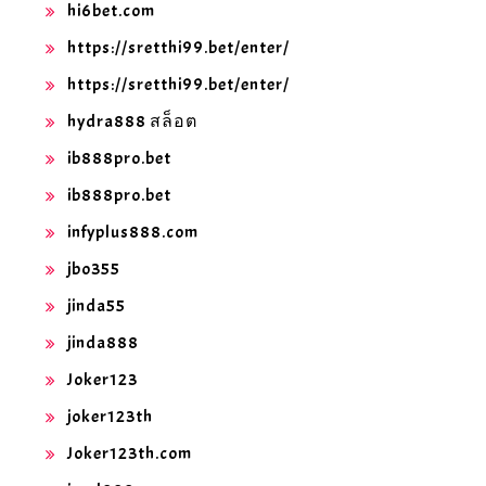
hi6bet.com
https://sretthi99.bet/enter/
https://sretthi99.bet/enter/
hydra888 สล็อต
ib888pro.bet
ib888pro.bet
infyplus888.com
jbo355
jinda55
jinda888
Joker123
joker123th
Joker123th.com