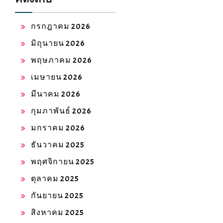
กรกฎาคม 2026
มิถุนายน 2026
พฤษภาคม 2026
เมษายน 2026
มีนาคม 2026
กุมภาพันธ์ 2026
มกราคม 2026
ธันวาคม 2025
พฤศจิกายน 2025
ตุลาคม 2025
กันยายน 2025
สิงหาคม 2025