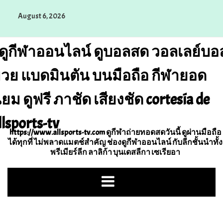
Skip
August 6, 2026
to
content
ดูกีฬาออนไลน์ ดูบอลสด วอลเลย์บอ
วย แบดมินตัน บนมือถือ กีฬายอด
ิยม ดูฟรี ภาชัด เสียงชัด cortesía de
llsports-tv
https://www.allsports-tv.com ดูกีฬาถ่ายทอดสดวันนี้ ดูผ่านมือถือ
ได้ทุกที่ ไม่พลาดแมตช์สำคัญ ช่องดูกีฬาออนไลน์ กับลีกชั้นนำทั้ง
พรีเมียร์ลีก ลาลิก้า บุนเดสลีกา เซเรียอา