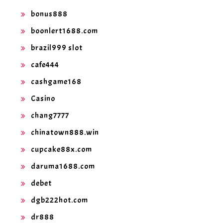
bonus888
boonlert1688.com
brazil999 slot
cafe444
cashgame168
Casino
chang7777
chinatown888.win
cupcake88x.com
daruma1688.com
debet
dgb222hot.com
dr888