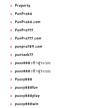
Property
PunPro66
PunPro66.com
PunPro777
PunPro777.com
punpro789.com
puntaek77
puss888 เข้าสู่ระบบ
puss888 เข้าสู่ระบบ
Pussy888
pussy888fun
pussy888play
pussy888win