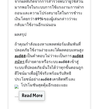
จากผลที่เกิดจากการสำรวจพบว่าผู้ใช้ส่วน
มากพอใจในระบบการใช้แรงงาน การฝาก
ถอน และความโปร่งสบายใสในการชำระ
เงิน โดยกว่า 89% ของผู้เล่นกล่าวว่าจะ
กลับมาใช้งานอีกแน่นอน
ผลสรุป
ถ้าคุณกำลังมองหาแพลตฟอร์มเดิมพันที่
ปลอดภัย ใช้งานง่าย และได้ผลตอบแทนสูง
audi68
เป็นคำตอบ ไม่ว่าจะเป็นการ
audi68
สมัคร
ที่ง่ายดาย หรือระบบ audi68 เข้าสู่
ระบบ ที่ปลอดภัย มั่นใจได้ว่าทุกขั้นตอนถูก
ดีไซน์มาเพื่อผู้ใช้จริง พร้อมรับสิทธิ
ประโยชน์อย่าง audi68 เครดิตฟรี และ
โปรโมชันสุดคุ้มอีกเยอะแยะ
Read More
…