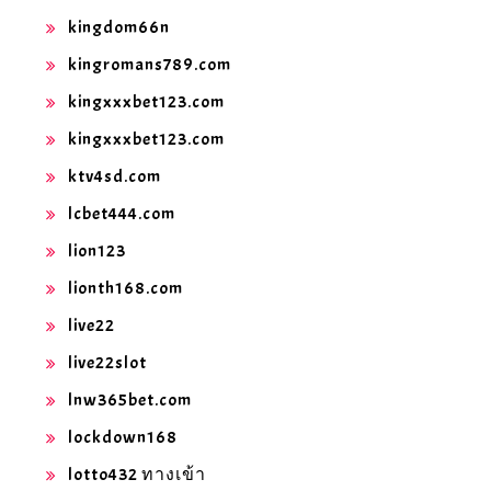
kingdom66n
kingromans789.com
kingxxxbet123.com
kingxxxbet123.com
ktv4sd.com
lcbet444.com
lion123
lionth168.com
live22
live22slot
lnw365bet.com
lockdown168
lotto432 ทางเข้า