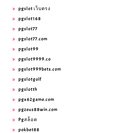
pgslot เว็บตรง
pgslot168
pgslot77
pgslot77.com
pgslot99
pgslot9999.co
pgslot999bets.com
pgslotgolf
pgslotth
pgx62game.com
pgzeus88win.com
Pgสล็อต
pokbet88