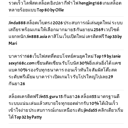
รวดเร็ว ไลฟ์สด สล็อต ยิงปลา กีฬา ไพ่ hengjing168 เกมสล็อต
หลายร้อยแบบ Top 80 by Ollie
Jinda888 สล็อตเว็บตรง 2026 ประสบการณ์เล่นยุคใหม่ ระบบ
เสถียร พร้อมเกมให้เลือกมากมาย 5 กันยายน 2569 เวปไซต์
แจกหนัก Jin888.asia คาสิโน เว็บเปิดใหม่ เครดิตฟรี Top 33 by
Mari
บาคาร่า168 เว็บไพ่สดที่ตอบโจทย์คนยุคใหม่ Top 19 by Janie
sexy168c.com เซียนตัดเซียน รับโบนัส 30%ยิ่งเล่นยิ่งได้ แคช
แบค 10% รองรับทุกธนาคาร ถอนเร็วทันใจ สัมผัสโต๊ะสด
ระดับพรีเมียม บาคาร่า เปิดเกมไว รับโปรใหญ่ไปเลย 29
กันยา 26
สล็อตเครดิตฟรี Jin55.guru 15 กันยา 26 สล็อต55 มาตรฐานดี
ระบบแน่น เล่นแล้วสบายใจ ทุกยอดฝากรับ 10% ได้เงินเร็ว
เข้าใจง่าย ประสบการณ์เกมเหนือระดับ jinda55 คลิกเดียวเริ่ม
ได้ Top 32 by Patty