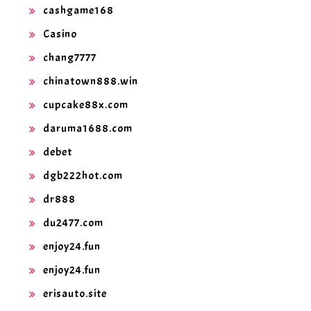
cashgame168
Casino
chang7777
chinatown888.win
cupcake88x.com
daruma1688.com
debet
dgb222hot.com
dr888
du2477.com
enjoy24.fun
enjoy24.fun
erisauto.site