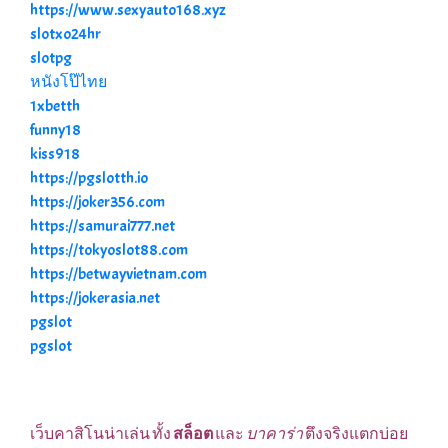
https://www.sexyauto168.xyz
slotxo24hr
slotpg
หนังโป๊ไทย
1xbetth
funny18
kiss918
https://pgslotth.io
https://joker356.com
https://samurai777.net
https://tokyoslot88.com
https://betwayvietnam.com
https://jokerasia.net
pgslot
pgslot
เว็บคาสิโนน่าเล่น ทั้ง
สล็อต
และ
บาคาร่า
ตึงจริงแตกบ่อย