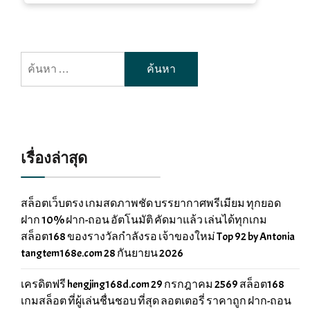
ค้นหา
สำหรับ:
เรื่องล่าสุด
สล็อตเว็บตรง เกมสดภาพชัด บรรยากาศพรีเมียม ทุกยอด
ฝาก 10% ฝาก-ถอน อัตโนมัติ คัดมาแล้ว เล่นได้ทุกเกม
สล็อต168 ของรางวัลกำลังรอ เจ้าของใหม่ Top 92 by Antonia
tangtem168e.com 28 กันยายน 2026
เครดิตฟรี hengjing168d.com 29 กรกฎาคม 2569 สล็อต168
เกมสล็อต ที่ผู้เล่นชื่นชอบ ที่สุด ลอตเตอรี่ ราคาถูก ฝาก-ถอน