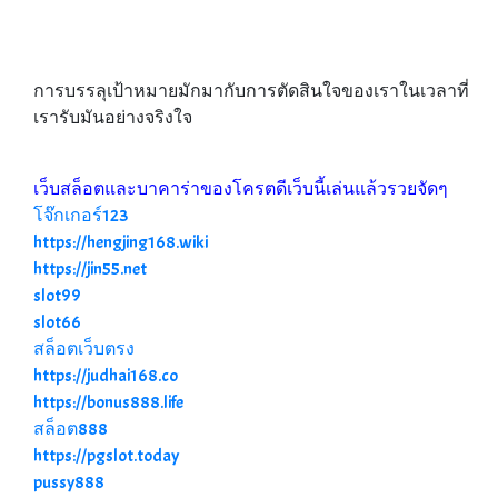
การบรรลุเป้าหมายมักมากับการตัดสินใจของเราในเวลาที่
เรารับมันอย่างจริงใจ
เว็บสล็อตและบาคาร่าของโครตดีเว็บนี้เล่นแล้วรวยจัดๆ
โจ๊กเกอร์123
https://hengjing168.wiki
https://jin55.net
slot99
slot66
สล็อตเว็บตรง
https://judhai168.co
https://bonus888.life
สล็อต888
https://pgslot.today
pussy888