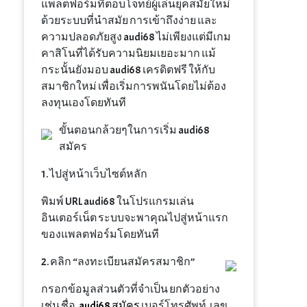
แพลตฟอร์มที่ตอบโจทย์ผู้เล่นยุคสมัยใหม่
ด้วยระบบที่นำสมัย การเข้าถึงง่าย และ
ความปลอดภัยสูง audi68 ไม่เพียงแต่มีเกม
คาสิโนที่ได้รับความนิยมเยอะมาก แม้
กระนั้นยังมอบ audi68 เครดิตฟรี ให้กับ
สมาชิกใหม่ เพื่อเริ่มการพนันโดยไม่ต้อง
ลงทุนเองโดยทันที
ขั้นตอนกล้วยๆในการเริ่ม audi68
สมัคร
1. ไปสู่หน้าเว็บไซต์หลัก
พิมพ์ URL audi68 ในโปรแกรมเล่น
อินเตอร์เน็ต ระบบจะพาคุณไปสู่หน้าแรก
ของแพลตฟอร์มโดยทันที
2. คลิก “ลงทะเบียนสมัครสมาชิก”
กรอกข้อมูลส่วนตัวที่จำเป็น ยกตัวอย่าง
เช่น ชื่อ,
audi68 สมัคร
เบอร์โทรศัพท์, เลข