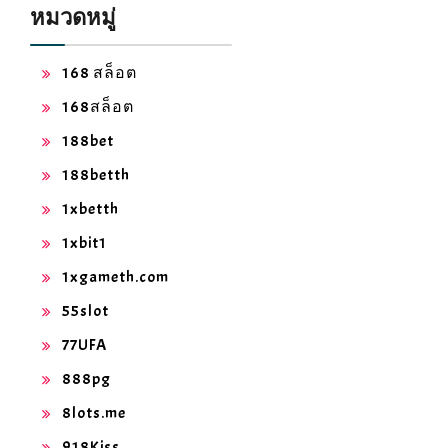
หมวดหมู่
168 สล็อต
168สล็อต
188bet
188betth
1xbetth
1xbit1
1xgameth.com
55slot
77UFA
888pg
8lots.me
918Kiss