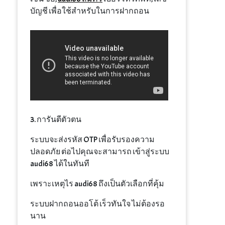
บัญชี เพื่อใช้สำหรับในการฝากถอน
3. การันตีตัวตน
ระบบจะส่งรหัส OTP เพื่อรับรองความ
ปลอดภัย ต่อไปคุณจะสามารถ เข้าสู่ระบบ
audi68 ได้ในทันที
เพราะเหตุไร audi68 ถึงเป็นตัวเลือกที่คุ้ม
ระบบฝากถอนออโต้ เร็วทันใจ ไม่ต้องรอ
นาน